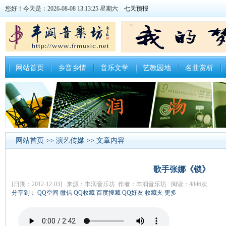
您好！今天是：2026-08-08 13:13:26 星期六
网站首页
乡音乡情
音乐文学
艺教园地
名曲赏析
网站首页
>>
演艺传媒
>> 文章内容
歌手张娜《锁》
[日期：2012-12-03] 来源：丰润音乐坊 作者：丰润音乐坊 阅读：4846次
分享到：
QQ空间
微信
QQ收藏
百度搜藏
QQ好友
收藏夹
更多