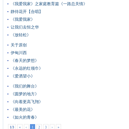
《我爱我家》之家庭教育篇《一路总关情》
静待花开【合唱】
《我爱我家》
让我们去恒之华
《放轻松》
关于原创
伊甸川西
《春天的梦想》
《永远的红领巾》
《爱洒望小》
《我们的舞台》
《圆梦的地方》
《向着更高飞翔》
《最美的花》
《如火的青春》
1/3
«
‹
1
2
3
›
»