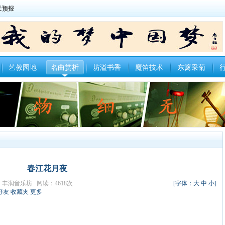
艺教园地
名曲赏析
坊溢书香
魔笛技术
东篱采菊
春江花月夜
者：丰润音乐坊 阅读：4618次
[字体：
大
中
小
]
好友
收藏夹
更多