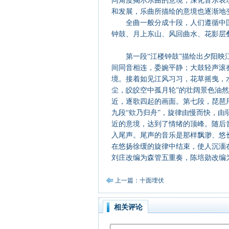
同角度揭示乐曲的意境，深化音乐表
和发展，乐曲所描绘的意境也逐渐
全曲一般分成十段，人们遵循中
钟鼓、月上东山、风回曲水、花影层
第一段“江楼钟鼓”描绘出夕阳
间同音相连，委婉平静；大鼓轻声滚奏
境。接着如见江风习习，花草摇曳，水
尘，皎皎空中孤月轮”的壮阔景色油
近，逐歌四起的画面。第七段，琵琶
九段“欸乃归舟”，旋律由慢而快，由
近的意境，达到了情绪的顶峰。随后
入尾声。尾声的音乐是那样飘渺、悠
在悠扬徐缓的旋律中结束，使人沉
刘庄改编为森管五重奏，陈培勋改编
上一篇：十面埋伏
相关评论