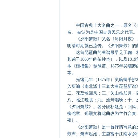
中国古典十大名曲之一，原名《
名。 被认为是中国古典民乐之代
《夕阳箫鼓》又名《浔阳月夜》
明清时期就已流传。《夕阳箫鼓》的曲
这首琵琶曲的曲谱最早见于鞠士林
其弟子1860年的传抄本），以及18
本《檀槽集》琵琶谱、1875年吴畹卿
等。
光绪元年（1875年）吴畹卿手
入所编《南北派十三套大曲琵琶新谱
二、花蕊散回风；三、关山临却月；
八、临江晚眺；九、渔舟唱晚；十、夕
《夕阳箫鼓》。各分段标题是：回风、
柳尧章、郑觐文将此曲改为丝竹合奏
夜》。
《夕阳箫鼓》是一首抒情写意的
鼓声、箫声起始，主题富于江南水乡