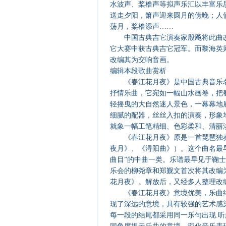
水波声、桨橹声等拟声乐汇以丰富乐
送走夕阳，箫声迎来圆月的傍晚；人
荡月，桨橹添声……
中国古典吉它演奏家殷飚将此曲改
它大赛中获古典吉它冠军。而黎海英
改编其为交响音画。
编辑本段歌曲赏析
《春江花月夜》是中国古典音乐
抒情乐曲，它宛如一幅山水画卷，把
轻摇曳的大自然迷人景色，一幕幕地
细腻的配器，丝丝入扣的演奏，形象
就象一幅工笔精细、色彩柔和、清
《春江花月夜》原是一首琵琶独
夜月》、《浔阳曲》）。这个曲名最
曲目”的中曲一类。乐谱最早见于鞠士林
乐会的柳尧章和郑觐文首次将其改编
花月夜》。解放后，又经多人整理
《春江花月夜》意境优美，乐曲
现了深远的意境，具有较强的艺术感
每一段的结尾都采用同一乐句出现.听