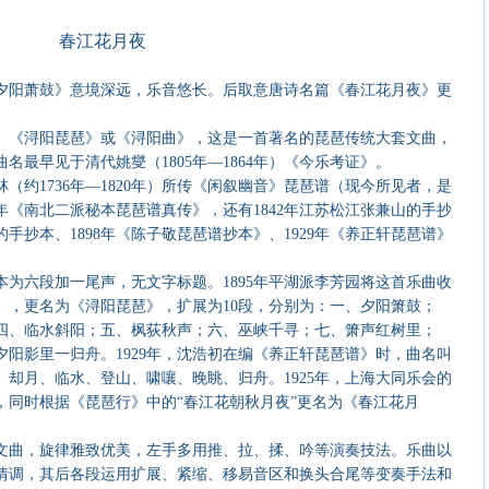
春江花月夜
夕阳萧鼓》意境深远，乐音悠长。后取意唐诗名篇《春江花月夜》更
表。
、《浔阳琵琶》或《浔阳曲》，这是一首著名的琵琶传统大套文曲，
名最早见于清代姚燮（1805年—1864年）《今乐考证》。
（约1736年—1820年）所传《闲叙幽音》琵琶谱（现今所见者，是
19年《南北二派秘本琵琶谱真传》，还有1842年江苏松江张兼山的手抄
的手抄本、1898年《陈子敬琵琶谱抄本》、1929年《养正轩琵琶谱》
抄本为六段加一尾声，无文字标题。1895年平湖派李芳园将这首乐曲收
》，更名为《浔阳琵琶》，扩展为10段，分别为：一、夕阳箫鼓；
四、临水斜阳；五、枫荻秋声；六、巫峡千寻；七、箫声红树里；
阳影里一归舟。1929年，沈浩初在编《养正轩琵琶谱》时，曲名叫
却月、临水、登山、啸嚷、晚眺、归舟。1925年，上海大同乐会的
，同时根据《琵琶行》中的“春江花朝秋月夜”更名为《春江花月
文曲，旋律雅致优美，左手多用推、拉、揉、吟等演奏技法。乐曲以
情调，其后各段运用扩展、紧缩、移易音区和换头合尾等变奏手法和