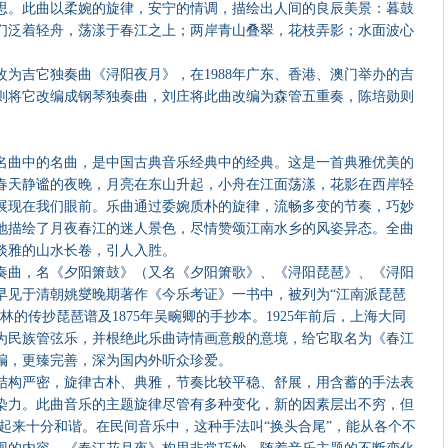
思。此曲以柔婉的旋律，安宁的情调，描绘出人间的良辰美景：暮鼓
们泛着轻舟，荡漾于春江之上；两岸青山叠翠，花枝弄影；水面波心
为吉它独奏曲《浔阳夜月》，在1988年广东、香港、澳门举办的吉
则将它改编成钢琴独奏曲，刘庄将此曲改编为森管五重奏，陈培勋则
名曲中的名曲，是中国古典音乐经典中的经典。这是一首典雅优美的
春天静谧的夜晚，月亮在东山升起，小舟在江面荡漾，花影在西岸轻
展现在我们眼前。乐曲通过委婉质朴的旋律，流畅多变的节奏，巧妙
地描绘了月夜春江的迷人景色，尽情赞颂江南水乡的风姿异态。全曲
丽淡雅的山水长卷，引人入胜。
奏曲，名《夕阳箫鼓》（又名《夕阳箫歌》、《浔阳琵琶》、《浔阳
早见于清朝姚燮晚期著作《今乐考证》一书中，被列为“江南派琵琶
的传抄琵琶谱及1875年吴畹卿的手抄本。1925年前后，上海大同
为民族管弦乐，并根绝此乐曲诗情画意般的意境，给它取名为《春江
改编，更臻完善，深为国内外听众珍爱。
结构严密，旋律古朴、典雅，节奏比较平稳、舒展，用含蓄的手法表
染力。此曲音乐的主题旋律尽管有多种变化，新的因素层出不穷，但
起来十分和谐。在民间音乐中，这种手法叫“换头合尾”，能从各个不