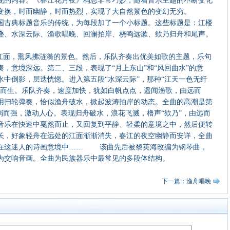
现的内容。《春江花月夜》构思非常巧妙，随着音乐主题的不断变化
地变换，时而幽静，时而热烈，实现了大自然景色的变幻无穷。
国古典标题音乐的传统，为每段加了一个小标题。这些标题是：江楼
叠、水深云际、渔歌唱晚、回澜拍岸、桡鸣远漱、欸乃归舟和尾声。
映江面，熏风拂涟漪的景色。然后，乐队齐奏出优美如歌的主题，乐句
，意境深远。第二、三段，表现了“月上东山”和“风回曲水”的意
中倒影，层迭恍惚。进入第五段“水深云际”，那种“江天一色无纤
然而生。乐队齐奏，速度加快，犹如白帆点点，遥闻渔歌，由远而
用扫轮弹奏，恰似渔舟破水，掀起波涛拍岸的动态。全曲的高潮是第
弱而强，激动人心。表现归舟破水，浪花飞溅，橹声“欸乃”，由远而
音乐在快速中戛然而止，又回复到平静、轻柔的意境之中，然后便转
长，好象轻舟在远处的江面渐渐消失，春江的夜空幽静而安详，全曲
湎在这迷人的诗画意境中…… 该曲先后被黎英海改编为钢琴曲，
为交响音画。全曲为民族器乐中最常见的多段体结构。
下一篇：渔舟唱晚