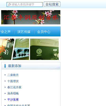
行业之声
演艺传媒
会员中心
最新添加
二泉映月
十面埋伏
春江花月夜
渔舟唱晚
平沙落雁
中国古代十大名琴