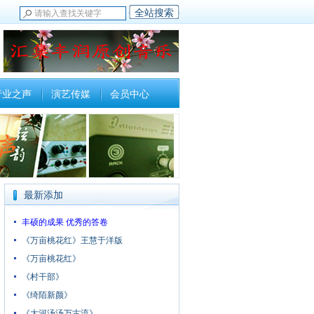
行业之声
演艺传媒
会员中心
最新添加
丰硕的成果 优秀的答卷
《万亩桃花红》王慧于洋版
《万亩桃花红》
《村干部》
《绮陌新颜》
《大河汤汤万古流》