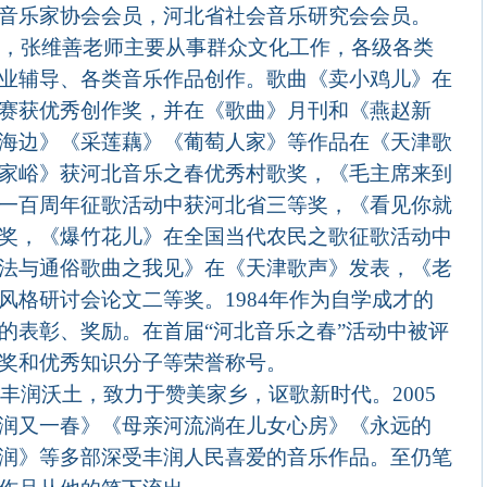
音乐家协会会员，河北省社会音乐研究会会员。
来，张维善老师主要从事群众文化工作，各级各类
业辅导、各类音乐作品创作。歌曲《卖小鸡儿》在
赛获优秀创作奖，并在《歌曲》月刊和《燕赵新
海边》《采莲藕》《葡萄人家》等作品在《天津歌
家峪》获河北音乐之春优秀村歌奖，《毛主席来到
一百周年征歌活动中获河北省三等奖，《看见你就
奖，《爆竹花儿》在全国当代农民之歌征歌活动中
法与通俗歌曲之我见》在《天津歌声》发表，《老
风格研讨会论文二等奖。
1984
年作为自学成才的
的表彰、奖励。在首届“河北音乐之春”活动中被评
奖和优秀知识分子等荣誉称号。
润沃土，致力于赞美家乡，讴歌新时代。
2005
润又一春》《母亲河流淌在儿女心房》《永远的
润》等多部深受丰润人民喜爱的音乐作品。至仍笔