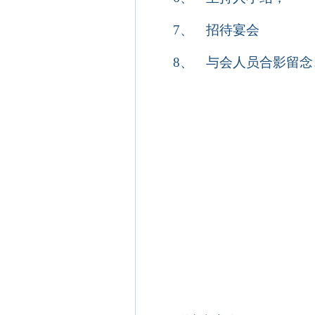
7、
招待宴会
8、
与会人员合影留念