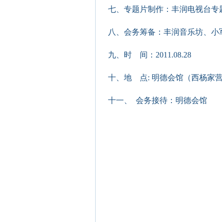
七、
专题片制作：丰润电视台专
八、
会务筹备：丰润音乐坊、小
九、
时
间：2011.08.28
十、
地
点: 明德会馆（西杨家
十一、
会务接待：明德会馆