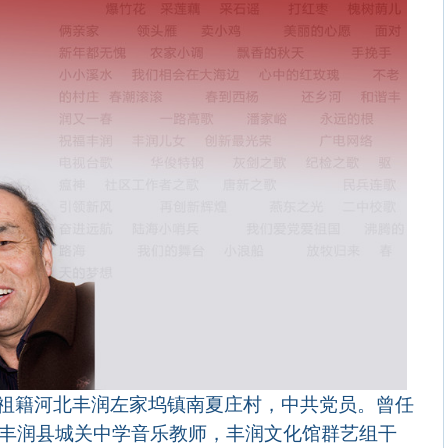
祖籍河北丰润左家坞镇南夏庄村，中共党员。曾任
丰润县城关中学音乐教师，丰润文化馆群艺组干