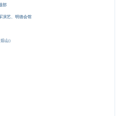
题部
军演艺、明德会馆
营后山）