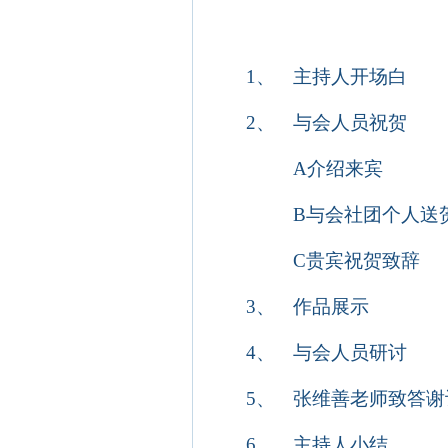
1、
主持人开场白
2、
与会人员祝贺
A
介绍来宾
B
与会社团个人送
C
贵宾祝贺致辞
3、
作品展示
4、
与会人员研讨
5、
张维善老师致答谢
6、
主持人小结，