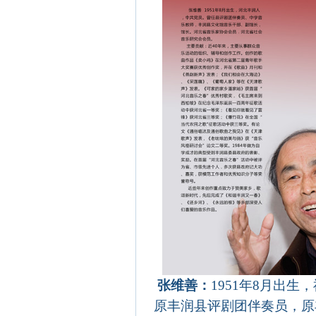
张维善：
1951
年
8
月出生，
原丰润县评剧团伴奏员，原