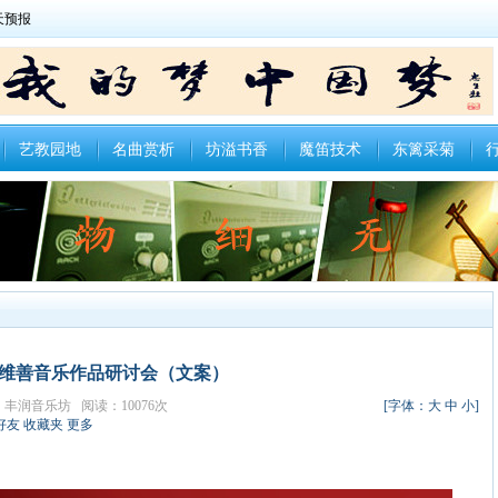
艺教园地
名曲赏析
坊溢书香
魔笛技术
东篱采菊
维善音乐作品研讨会（文案）
者：丰润音乐坊 阅读：10076次
[字体：
大
中
小
]
好友
收藏夹
更多