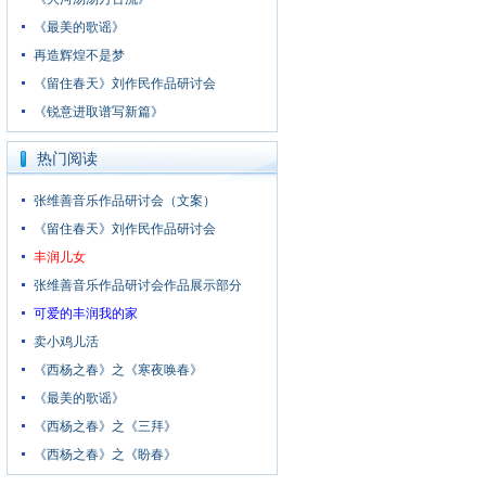
《最美的歌谣》
再造辉煌不是梦
《留住春天》刘作民作品研讨会
《锐意进取谱写新篇》
热门阅读
张维善音乐作品研讨会（文案）
《留住春天》刘作民作品研讨会
丰润儿女
张维善音乐作品研讨会作品展示部分
可爱的丰润我的家
卖小鸡儿活
《西杨之春》之《寒夜唤春》
《最美的歌谣》
《西杨之春》之《三拜》
《西杨之春》之《盼春》