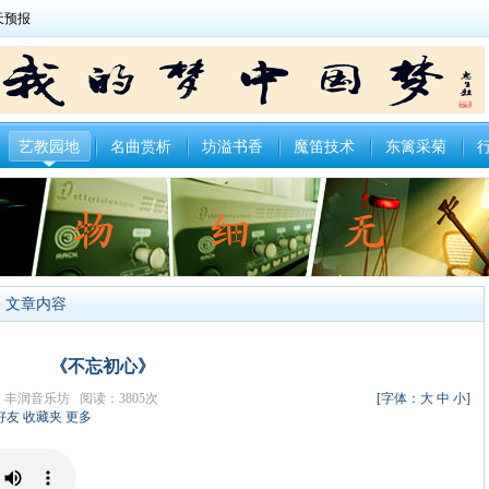
艺教园地
名曲赏析
坊溢书香
魔笛技术
东篱采菊
> 文章内容
《不忘初心》
者：丰润音乐坊 阅读：3805次
[字体：
大
中
小
]
好友
收藏夹
更多